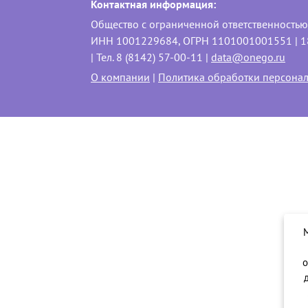
Контактная информация:
Общество с ограниченной ответственность
ИНН 1001229684, ОГРН 1101001001551 | 1850
| Тел. 8 (8142) 57-00-11 |
data@onego.ru
О компании
|
Политика обработки персона
о