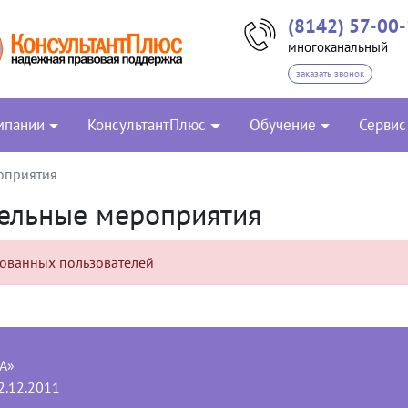
(8142) 57-00
многоканальный
заказать звонок
мпании
КонсультантПлюс
Обучение
Сервис
оприятия
ельные мероприятия
рованных пользователей
А»
2.12.2011