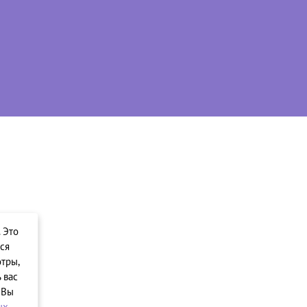
. Это
ся
тры,
 вас
 Вы
ых
.