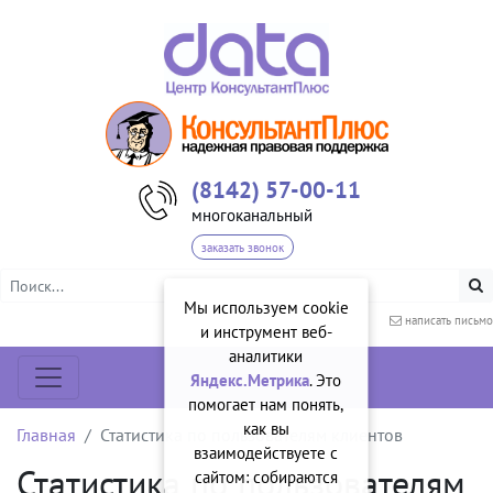
(8142) 57-00-11
многоканальный
заказать звонок
Мы используем cookie
написать письмо
и инструмент веб-
аналитики
Яндекс.Метрика
. Это
помогает нам понять,
как вы
Главная
Статистика по пользователям клиентов
взаимодействуете с
Статистика по пользователям
сайтом: собираются