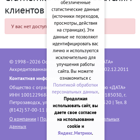
обезличенные
клиентов
статистические данные
(источники переходов,
просмотры, действия
У вас нет доступа
на страницах). Эти
данные не позволяют
идентифицировать вас
лично и используются
исключительно для
© 1998–2026 Официальный сайт ООО «ДАТА»
улучшения работы
Аккредитованная IT-компания, № 1840 от 02.12.2011
сайта. Вы можете
ознакомиться с
Контактная информация:
Политикой обработки
Общество с ограниченной ответственностью «ДАТА»
персональных данных
.
ИНН 1001229684, ОГРН 1101001001551 | 185030, г.
Продолжая
Петрозаводск, ул. Володарского, 40, офис 320 | Тел. 8
использовать сайт, вы
(8142) 57-00-11 |
data@onego.ru
даете свое согласие
О компании
|
Политика обработки персональных
на использование
cookie и
данных
Яндекс.Метрики
.