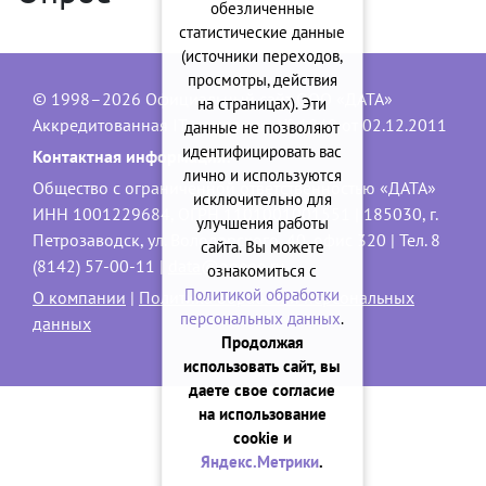
обезличенные
статистические данные
(источники переходов,
просмотры, действия
© 1998–2026 Официальный сайт ООО «ДАТА»
на страницах). Эти
Аккредитованная IT-компания, № 1840 от 02.12.2011
данные не позволяют
идентифицировать вас
Контактная информация:
лично и используются
Общество с ограниченной ответственностью «ДАТА»
исключительно для
ИНН 1001229684, ОГРН 1101001001551 | 185030, г.
улучшения работы
Петрозаводск, ул. Володарского, 40, офис 320 | Тел. 8
сайта. Вы можете
(8142) 57-00-11 |
data@onego.ru
ознакомиться с
Политикой обработки
О компании
|
Политика обработки персональных
персональных данных
.
данных
Продолжая
использовать сайт, вы
даете свое согласие
на использование
cookie и
Яндекс.Метрики
.