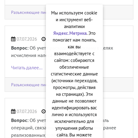
Разъясняющие письма органов власти
Мы используем cookie
и инструмент веб-
аналитики
Яндекс.Метрика
. Это
07.07.2026
2 мин.
42
помогает нам понять,
как вы
Вопрос:
Об учете расходов на рекламу в целях
взаимодействуете с
исчисления налога на прибыль.
сайтом: собираются
обезличенные
Читать далее…
статистические данные
(источники переходов,
Разъясняющие письма органов власти
просмотры, действия
на страницах). Эти
данные не позволяют
идентифицировать вас
07.07.2026
< 1 мин.
47
лично и используются
Вопрос:
Об учете в целях налога на прибыль
исключительно для
операций, связанных с изменением цены ранее
улучшения работы
сайта. Вы можете
реализованных товаров, работ, услуг.