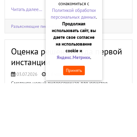
ознакомиться с
Читать далее…
Политикой обработки
персональных данных
.
Продолжая
Разъясняющие письма органов власти
использовать сайт, вы
даете свое согласие
на использование
Оценка решений суда первой
cookie и
Яндекс.Метрики
.
инстанции
Принять
03.07.2026
< 1 мин.
77
Смотрите новый видеосеминар для юристов
«Оценка решений суда первой инстанции».
Какие требования предъявляет КоАП РФ к решению
суда первой инстанции? В чем состоит сложность
мотивированности решения по делу об
административном правонарушении? Как судебная
практика восполнила пробелы законодательства?