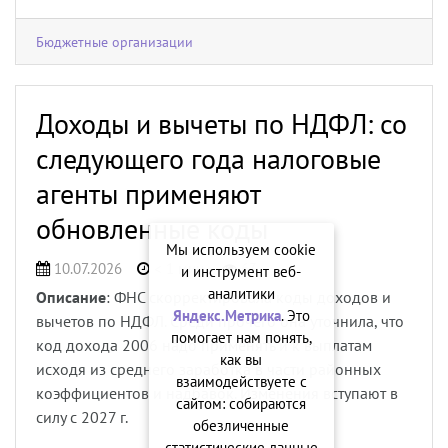
Бюджетные организации
Доходы и вычеты по НДФЛ: со
следующего года налоговые
агенты применяют
обновленные коды
Мы используем cookie
10.07.2026
< 1 мин.
63
и инструмент веб-
аналитики
Описание
: ФНС скорректировала коды доходов и
Яндекс.Метрика
. Это
вычетов по НДФЛ. Среди прочего она уточнила, что
помогает нам понять,
код дохода 2006 надо применять и к выплатам
как вы
исходя из среднего заработка в части районных
взаимодействуете с
коэффициентов и надбавок. Изменения вступают в
сайтом: собираются
силу с 2027 г.
обезличенные
статистические данные