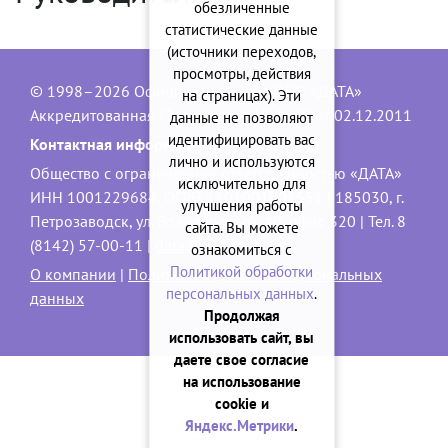
обезличенные
статистические данные
(источники переходов,
просмотры, действия
© 1998–2026 Официальный сайт ООО «ДАТА»
на страницах). Эти
Аккредитованная IT-компания, № 1840 от 02.12.2011
данные не позволяют
идентифицировать вас
Контактная информация:
лично и используются
Общество с ограниченной ответственностью «ДАТА»
исключительно для
ИНН 1001229684, ОГРН 1101001001551 | 185030, г.
улучшения работы
Петрозаводск, ул. Володарского, 40, офис 320 | Тел. 8
сайта. Вы можете
(8142) 57-00-11 |
data@onego.ru
ознакомиться с
Политикой обработки
О компании
|
Политика обработки персональных
персональных данных
.
данных
Продолжая
использовать сайт, вы
даете свое согласие
на использование
cookie и
Яндекс.Метрики
.