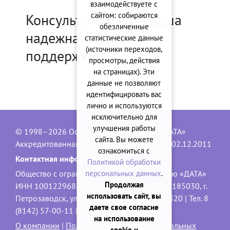
взаимодействуете с
сайтом: собираются
КонсультантПлюс – ваша
обезличенные
надежная правовая
статистические данные
(источники переходов,
поддержка
просмотры, действия
на страницах). Эти
данные не позволяют
идентифицировать вас
лично и используются
исключительно для
улучшения работы
© 1998–2026 Официальный сайт ООО «ДАТА»
сайта. Вы можете
Аккредитованная IT-компания, № 1840 от 02.12.2011
ознакомиться с
Контактная информация:
Политикой обработки
персональных данных
.
Общество с ограниченной ответственностью «ДАТА»
Продолжая
ИНН 1001229684, ОГРН 1101001001551 | 185030, г.
использовать сайт, вы
Петрозаводск, ул. Володарского, 40, офис 320 | Тел. 8
даете свое согласие
(8142) 57-00-11 |
data@onego.ru
на использование
О компании
|
Политика обработки персональных
cookie и