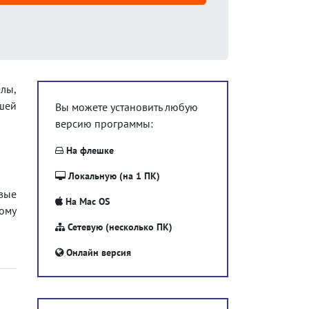
лы,
шей
Вы можете установить любую
версию программы:
На флешке
Локальную (на 1 ПК)
вые
На Mас OS
тому
Сетевую (несколько ПК)
Онлайн версия