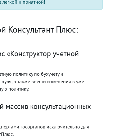
е легкой и приятной!
й Консультант Плюс:
с «Конструктор учетной
етную политику по бухучету и
нуля, а также внести изменения в уже
ую политику.
й массив консультационных
спертами госорганов исключительно для
тПлюс.