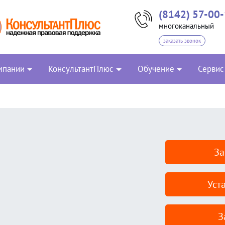
(8142) 57-00
многоканальный
заказать звонок
мпании
КонсультантПлюс
Обучение
Сервис
За
Уст
З