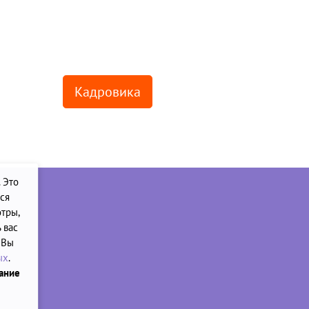
Кадровика
. Это
ся
тры,
 вас
 Вы
ых
.
вание