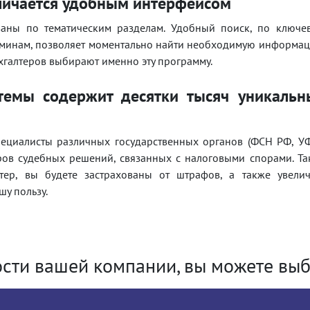
тличается удобным интерфейсом
аны по тематическим разделам. Удобный поиск, по ключе
рминам, позволяет моментально найти необходимую информац
хгалтеров выбирают именно эту программу.
темы содержит десятки тысяч уникальн
пециалисты различных государственных органов (ФСН РФ, У
ров судебных решений, связанных с налоговыми спорами. Та
лтер, вы будете застрахованы от штрафов, а также увелич
шу пользу.
ости вашей компании, вы можете выб