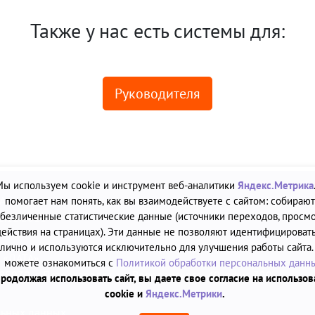
Также у нас есть системы для:
Руководителя
Мы используем cookie и инструмент веб-аналитики
Яндекс.Метрика
А»
помогает нам понять, как вы взаимодействуете с сайтом: собирают
безличенные статистические данные (источники переходов, просмо
2.12.2011
действия на страницах). Эти данные не позволяют идентифицировать
лично и используются исключительно для улучшения работы сайта.
ю «ДАТА»
можете ознакомиться с
Политикой обработки персональных данн
30, г. Петрозаводск, ул. Володарского, 40, офис 320
родолжая использовать сайт, вы даете свое согласие на использо
cookie и
Яндекс.Метрики
.
льных данных