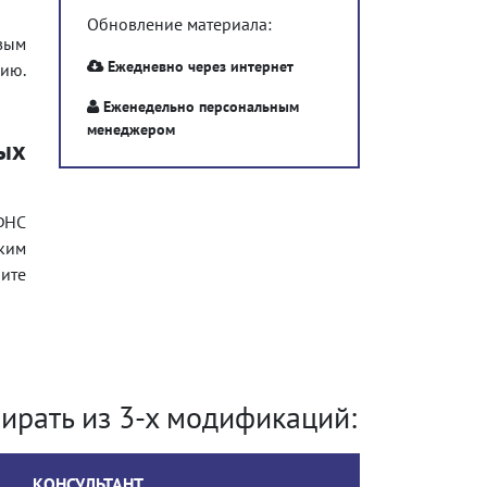
Обновление материала:
вым
Ежедневно через интернет
ию.
Еженедельно персональным
менеджером
ых
ФНС
ким
ите
ирать из 3-х модификаций:
КОНСУЛЬТАНТ