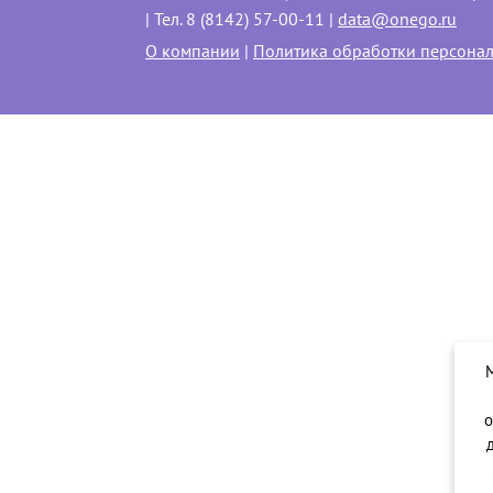
| Тел. 8 (8142) 57-00-11 |
data@onego.ru
О компании
|
Политика обработки персона
о