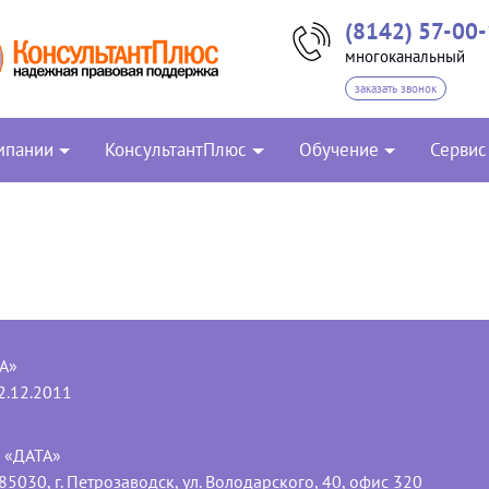
(8142) 57-00
многоканальный
заказать звонок
мпании
КонсультантПлюс
Обучение
Сервис
А»
2.12.2011
ю «ДАТА»
30, г. Петрозаводск, ул. Володарского, 40, офис 320