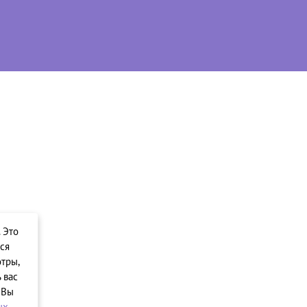
. Это
ся
тры,
 вас
 Вы
ых
.