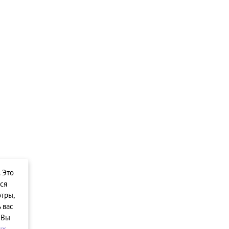
. Это
ся
тры,
 вас
 Вы
ых
.