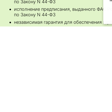
© 1998–2026 Официальный сайт ООО «ДАТ
Аккредитованная IT-компания, № 1840 от 0
Контактная информация:
Общество с ограниченной ответственность
ИНН 1001229684, ОГРН 1101001001551 | 1850
| Тел. 8 (8142) 57-00-11 |
data@onego.ru