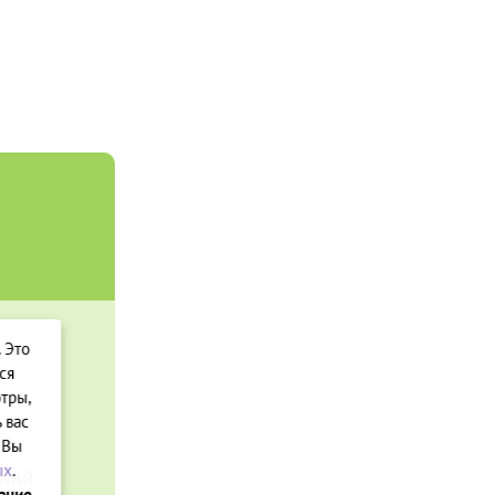
. Это
ся
тры,
 вас
 Вы
ых
.
вание