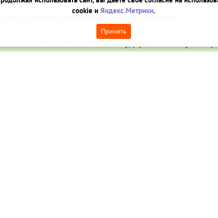
cookie и
Яндекс.Метрики
.
Принять
А»
2.12.2011
ю «ДАТА»
30, г. Петрозаводск, ул. Володарского, 40, офис 320