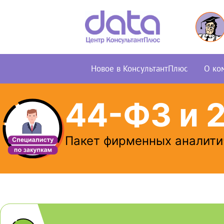
Новое в КонсультантПлюс
О ко